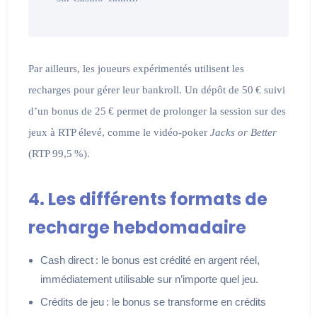
Par ailleurs, les joueurs expérimentés utilisent les
recharges pour gérer leur bankroll. Un dépôt de 50 € suivi
d’un bonus de 25 € permet de prolonger la session sur des
jeux à RTP élevé, comme le vidéo‑poker
Jacks or Better
(RTP 99,5 %).
4. Les différents formats de
recharge hebdomadaire
Cash direct : le bonus est crédité en argent réel,
immédiatement utilisable sur n’importe quel jeu.
Crédits de jeu : le bonus se transforme en crédits