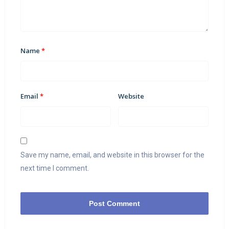
Name
*
Email
*
Website
Save my name, email, and website in this browser for the
next time I comment.