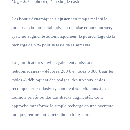
Mega Joker
plutôt qu’un simple cash.
Les bonus dynamiques s’ajustent en temps réel : si le
joueur atteint un certain niveau de mise en une journée, le
système augmente automatiquement le pourcentage de la
recharge de 5 % pour le reste de la semaine.
La gamification s’invite également : missions
hebdomadaires (« déposez 200 € et jouez 5 000 € sur les
tables ») débloquent des badges, des niveaux et des
récompenses exclusives, comme des invitations à des
tournois privés ou des cashbacks augmentés. Cette
approche transforme la simple recharge en une aventure
ludique, renforçant la rétention à long terme.