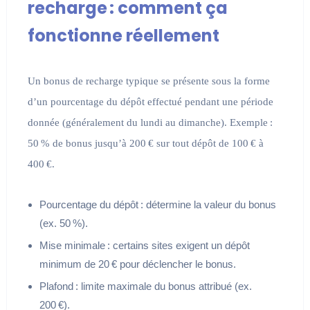
recharge : comment ça
fonctionne réellement
Un bonus de recharge typique se présente sous la forme
d’un pourcentage du dépôt effectué pendant une période
donnée (généralement du lundi au dimanche). Exemple :
50 % de bonus jusqu’à 200 € sur tout dépôt de 100 € à
400 €.
Pourcentage du dépôt : détermine la valeur du bonus
(ex. 50 %).
Mise minimale : certains sites exigent un dépôt
minimum de 20 € pour déclencher le bonus.
Plafond : limite maximale du bonus attribué (ex.
200 €).