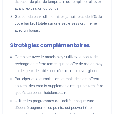
disposer de plus de temps afin de remplir le roll‑over
avant l’expiration du bonus.
Gestion du bankroll : ne misez jamais plus de 5 % de
votre bankroll totale sur une seule session, même
avec un bonus.
Stratégies complémentaires
Combiner avec le match‑play : utilisez le bonus de
recharge en même temps qu’une offre de match‑play
sur les jeux de table pour réduire le roll‑over global.
Participer aux tournois : les tournois de slots offrent
souvent des crédits supplémentaires qui peuvent être
ajoutés au bonus hebdomadaire.
Utiliser les programmes de fidélité : chaque euro
dépensé augmente les points, qui peuvent être