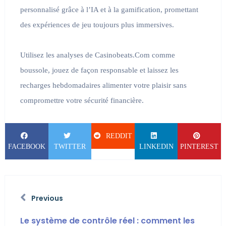
personnalisé grâce à l’IA et à la gamification, promettant
des expériences de jeu toujours plus immersives.
Utilisez les analyses de Casinobeats.Com comme
boussole, jouez de façon responsable et laissez les
recharges hebdomadaires alimenter votre plaisir sans
compromettre votre sécurité financière.
REDDIT
FACEBOOK
TWITTER
LINKEDIN
PINTEREST
Previous
Le système de contrôle réel : comment les