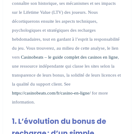
connaître son historique, ses mécanismes et ses impacts
sur le Lifetime Value (LTV) des joueurs. Nous
décortiquerons ensuite les aspects techniques,
psychologiques et stratégiques des recharges
hebdomadaires, tout en gardant à l’esprit la responsabilité
du jeu. Vous trouverez, au milieu de cette analyse, le lien
vers
Casinobeats – le guide complet des casinos en ligne
,
une ressource indépendante qui classe les sites selon la
transparence de leurs bonus, la solidité de leurs licences et
la qualité du support client. See
https://casinobeats.com/fr/casino-en-ligne/
for more
information.
1. L’évolution du bonus de
recharge : d’un simple