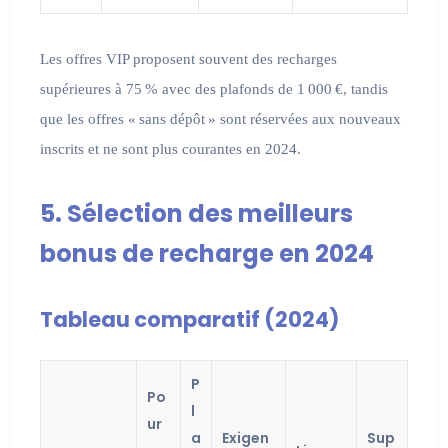
Les offres VIP proposent souvent des recharges
supérieures à 75 % avec des plafonds de 1 000 €, tandis
que les offres « sans dépôt » sont réservées aux nouveaux
inscrits et ne sont plus courantes en 2024.
5. Sélection des meilleurs
bonus de recharge en 2024
Tableau comparatif (2024)
P
Po
l
ur
a
Exigen
Sup