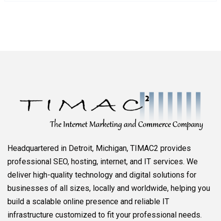
Headquartered in Detroit, Michigan, TIMAC2 provides
professional SEO, hosting, internet, and IT services. We
deliver high-quality technology and digital solutions for
businesses of all sizes, locally and worldwide, helping you
build a scalable online presence and reliable IT
infrastructure customized to fit your professional needs.