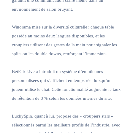
garantit une communication claire même dans un
environnement de salon bruyant.
Winorama mise sur la diversité culturelle : chaque table
possède au moins deux langues disponibles, et les
croupiers utilisent des gestes de la main pour signaler les
splits ou les double downs, renforçant l’immersion.
BetFair Live a introduit un système d’émoticônes
personnalisées qui s’affichent en temps réel lorsqu’un
joueur utilise le chat. Cette fonctionnalité augmente le taux
de rétention de 8 % selon les données internes du site.
LuckySpin, quant à lui, propose des « croupiers stars »
sélectionnés parmi les meilleurs profils de l’industrie, avec