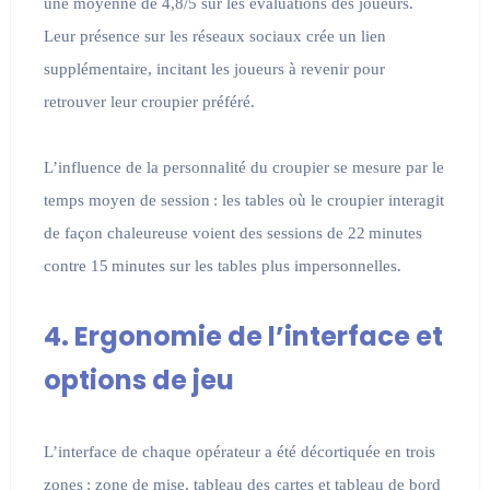
une moyenne de 4,8/5 sur les évaluations des joueurs.
Leur présence sur les réseaux sociaux crée un lien
supplémentaire, incitant les joueurs à revenir pour
retrouver leur croupier préféré.
L’influence de la personnalité du croupier se mesure par le
temps moyen de session : les tables où le croupier interagit
de façon chaleureuse voient des sessions de 22 minutes
contre 15 minutes sur les tables plus impersonnelles.
4. Ergonomie de l’interface et
options de jeu
L’interface de chaque opérateur a été décortiquée en trois
zones : zone de mise, tableau des cartes et tableau de bord