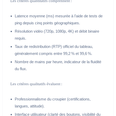
Les critères quantitatifs comprennent :
Latence moyenne (ms) mesurée à l’aide de tests de
ping depuis cinq points géographiques.
Résolution vidéo (720p, 1080p, 4K) et débit binaire
requis.
Taux de redistribution (RTP) officiel du tableau,
généralement compris entre 99,2 % et 99,6 %.
Nombre de mains par heure, indicateur de la fluidité
du flux.
Les critères qualitatifs évaluent :
Professionnalisme du croupier (certifications,
langues, attitude).
Interface utilisateur (clarté des boutons, visibilité du