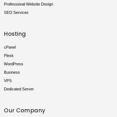
Professional Website Design
SEO Services
Hosting
cPanel
Plesk
WordPress
Business
VPS
Dedicated Server
Our Company