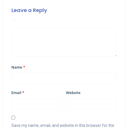
Leave a Reply
Name
*
Email
*
Website
Save my name, email, and website in this browser for the