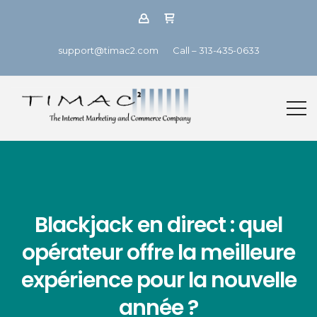
support@timac2.com
Call – 313-435-0633
Blackjack en direct : quel
opérateur offre la meilleure
expérience pour la nouvelle
année ?