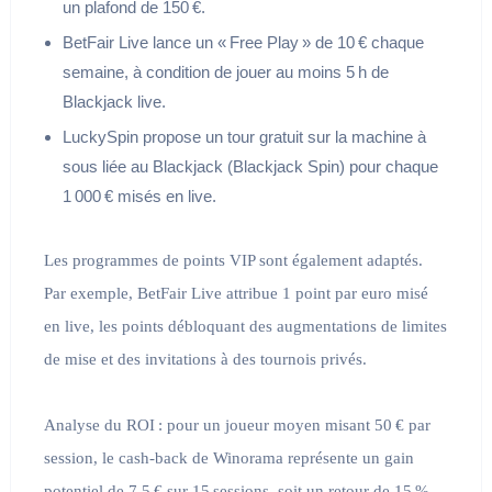
un plafond de 150 €.
BetFair Live lance un « Free Play » de 10 € chaque
semaine, à condition de jouer au moins 5 h de
Blackjack live.
LuckySpin propose un tour gratuit sur la machine à
sous liée au Blackjack (Blackjack Spin) pour chaque
1 000 € misés en live.
Les programmes de points VIP sont également adaptés.
Par exemple, BetFair Live attribue 1 point par euro misé
en live, les points débloquant des augmentations de limites
de mise et des invitations à des tournois privés.
Analyse du ROI : pour un joueur moyen misant 50 € par
session, le cash‑back de Winorama représente un gain
potentiel de 7,5 € sur 15 sessions, soit un retour de 15 %