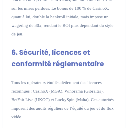
sur les mises perdues. Le bonus de 100 % de CasinoX,
quant à lui, double la bankroll initiale, mais impose un
wagering de 30x, rendant le ROI plus dépendant du style
de jeu.
6. Sécurité, licences et
conformité réglementaire
Tous les opérateurs étudiés détiennent des licences
reconnues : CasinoX (MGA), Winorama (Gibraltar),
BetFair Live (UKGC) et LuckySpin (Malta). Ces autorités
imposent des audits réguliers de l’équité du jeu et du flux
vidéo.