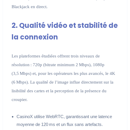
Blackjack en direct.
2. Qualité vidéo et stabilité de
la connexion
Les plateformes étudiées offrent trois niveaux de
résolution : 720p (bitrate minimum 2 Mbps), 1080p
(3,5 Mbps) et, pour les opérateurs les plus avancés, le 4K
(6 Mbps). La qualité de l’image influe directement sur la
lisibilité des cartes et la perception de la présence du
croupier.
CasinoX utilise WebRTC, garantissant une latence
moyenne de 120 ms et un flux sans artefacts.