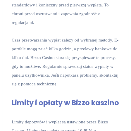
standardowy i konieczny przed pierwszą wypłatą. To
chroni przed oszustwami i zapewnia zgodność z
regulacjami.
Czas przetwarzania wypłat zależy od wybranej metody. E-
portfele mogą zająć kilka godzin, a przelewy bankowe do
kilku dni. Bizzo Casino stara się przyspieszać te procesy,
gdy to możliwe. Regularnie sprawdzaj status wypłaty w
panelu użytkownika. Jeśli napotkasz problemy, skontaktuj
się z pomocą techniczną.
Limity i opłaty w Bizzo kaszino
Limity depozytów i wypłat są ustawione przez Bizzo
Casino. Minimalna wpłata to często 10 PLN, a