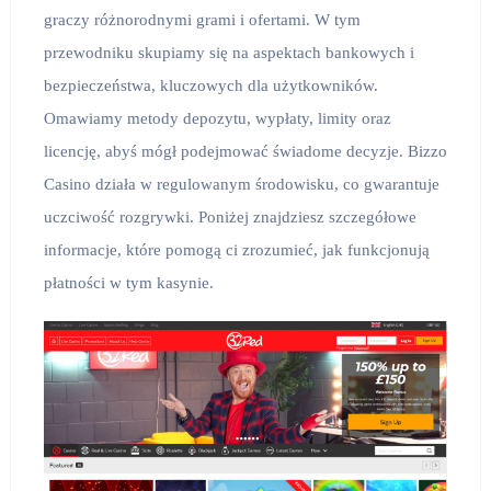
graczy różnorodnymi grami i ofertami. W tym
przewodniku skupiamy się na aspektach bankowych i
bezpieczeństwa, kluczowych dla użytkowników.
Omawiamy metody depozytu, wypłaty, limity oraz
licencję, abyś mógł podejmować świadome decyzje. Bizzo
Casino działa w regulowanym środowisku, co gwarantuje
uczciwość rozgrywki. Poniżej znajdziesz szczegółowe
informacje, które pomogą ci zrozumieć, jak funkcjonują
płatności w tym kasynie.