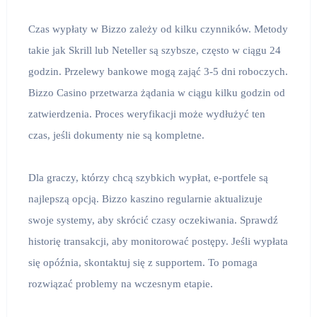
Czas wypłaty w Bizzo zależy od kilku czynników. Metody
takie jak Skrill lub Neteller są szybsze, często w ciągu 24
godzin. Przelewy bankowe mogą zająć 3-5 dni roboczych.
Bizzo Casino przetwarza żądania w ciągu kilku godzin od
zatwierdzenia. Proces weryfikacji może wydłużyć ten
czas, jeśli dokumenty nie są kompletne.
Dla graczy, którzy chcą szybkich wypłat, e-portfele są
najlepszą opcją. Bizzo kaszino regularnie aktualizuje
swoje systemy, aby skrócić czasy oczekiwania. Sprawdź
historię transakcji, aby monitorować postępy. Jeśli wypłata
się opóźnia, skontaktuj się z supportem. To pomaga
rozwiązać problemy na wczesnym etapie.