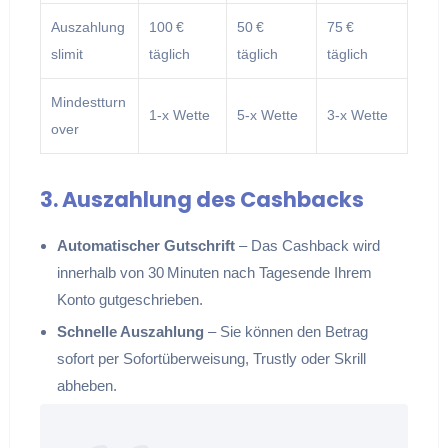
Auszahlung
100 €
50 €
75 €
slimit
täglich
täglich
täglich
Mindestturn
1‑x Wette
5‑x Wette
3‑x Wette
over
3. Auszahlung des Cashbacks
Automatischer Gutschrift
– Das Cashback wird
innerhalb von 30 Minuten nach Tagesende Ihrem
Konto gutgeschrieben.
Schnelle Auszahlung
– Sie können den Betrag
sofort per Sofortüberweisung, Trustly oder Skrill
abheben.