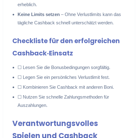
erheblich.
Keine Limits setzen
– Ohne Verlustlimits kann das
tägliche Cashback schnell unterschätzt werden.
Checkliste für den erfolgreichen
Cashback‑Einsatz
☐ Lesen Sie die Bonusbedingungen sorgfältig.
☐ Legen Sie ein persönliches Verlustlimit fest.
☐ Kombinieren Sie Cashback mit anderen Boni.
☐ Nutzen Sie schnelle Zahlungsmethoden für
Auszahlungen.
Verantwortungsvolles
Spielen und Cashback