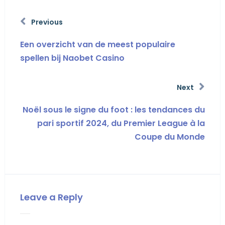
Previous
Een overzicht van de meest populaire
spellen bij Naobet Casino
Next
Noël sous le signe du foot : les tendances du
pari sportif 2024, du Premier League à la
Coupe du Monde
Leave a Reply