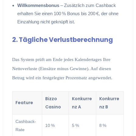
Willkommensbonus
– Zusätzlich zum Cashback
erhalten Sie einen 100 % Bonus bis 200 €, der ohne
Einzahlung nicht geknüpft ist.
2. Tägliche Verlustberechnung
Das System prüft am Ende jedes Kalendertages Ihre
Nettoverluste (Einsätze minus Gewinne). Auf diesen
Betrag wird ein festgelegter Prozentsatz angewendet.
Bizzo
Konkurre
Konkurre
Feature
Casino
nz A
nz B
Cashback‑
10 %
5 %
8 %
Rate