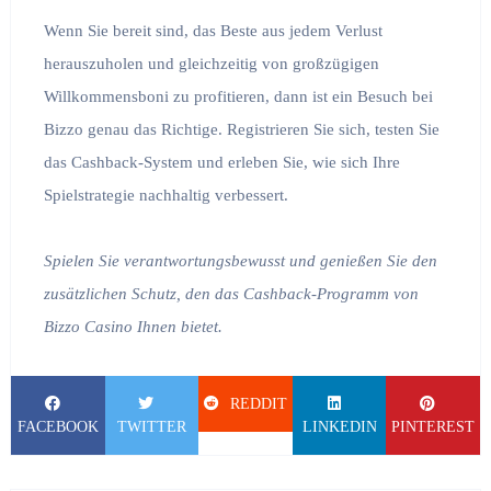
Wenn Sie bereit sind, das Beste aus jedem Verlust
herauszuholen und gleichzeitig von großzügigen
Willkommensboni zu profitieren, dann ist ein Besuch bei
Bizzo genau das Richtige. Registrieren Sie sich, testen Sie
das Cashback‑System und erleben Sie, wie sich Ihre
Spielstrategie nachhaltig verbessert.
Spielen Sie verantwortungsbewusst und genießen Sie den
zusätzlichen Schutz, den das Cashback‑Programm von
Bizzo Casino Ihnen bietet.
REDDIT
FACEBOOK
TWITTER
LINKEDIN
PINTEREST