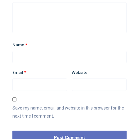
Name
*
Email
*
Website
Save my name, email, and website in this browser for the
next time I comment.