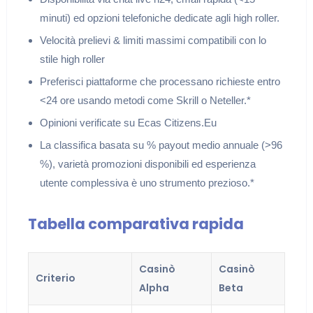
minuti) ed opzioni telefoniche dedicate agli high roller.
Velocità prelievi & limiti massimi compatibili con lo
stile high roller
Preferisci piattaforme che processano richieste entro
<24 ore usando metodi come Skrill o Neteller.*
Opinioni verificate su Ecas Citizens.Eu
La classifica basata su % payout medio annuale (>96
%), varietà promozioni disponibili ed esperienza
utente complessiva è uno strumento prezioso.*
Tabella comparativa rapida
Casinò
Casinò
Criterio
Alpha
Beta