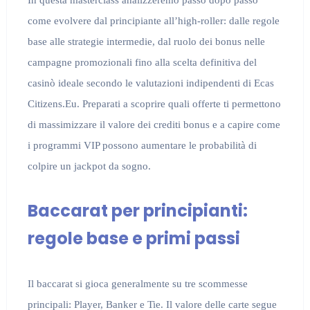
In questa masterclass analizzeremo passo dopo passo
come evolvere dal principiante all’high‑roller: dalle regole
base alle strategie intermedie, dal ruolo dei bonus nelle
campagne promozionali fino alla scelta definitiva del
casinò ideale secondo le valutazioni indipendenti di Ecas
Citizens.Eu. Preparati a scoprire quali offerte ti permettono
di massimizzare il valore dei crediti bonus e a capire come
i programmi VIP possono aumentare le probabilità di
colpire un jackpot da sogno.
Baccarat per principianti:
regole base e primi passi
Il baccarat si gioca generalmente su tre scommesse
principali: Player, Banker e Tie. Il valore delle carte segue