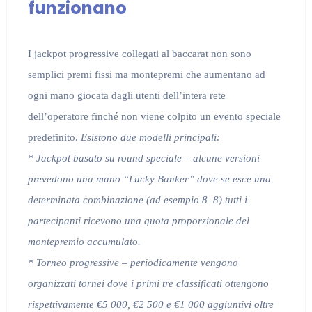
funzionano
I jackpot progressive collegati al baccarat non sono
semplici premi fissi ma montepremi che aumentano ad
ogni mano giocata dagli utenti dell’intera rete
dell’operatore finché non viene colpito un evento speciale
predefinito.
Esistono due modelli principali:
* Jackpot basato su round speciale – alcune versioni
prevedono una mano “Lucky Banker” dove se esce una
determinata combinazione (ad esempio 8–8) tutti i
partecipanti ricevono una quota proporzionale del
montepremio accumulato.
* Torneo progressive – periodicamente vengono
organizzati tornei dove i primi tre classificati ottengono
rispettivamente €5 000, €2 500 e €1 000 aggiuntivi oltre