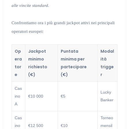
alle vincite standard.
Confrontiamo ora i più grandi jackpot attivi nei principali
operatori europei:
Op
Jackpot
Puntata
Modal
era
minimo
minima per
ità
tor
richiesto
partecipare
trigge
e
(€)
(€)
r
Cas
Lucky
ino
€10 000
€5
Banker
A
Cas
Torneo
ino
€12 500
€10
mensil