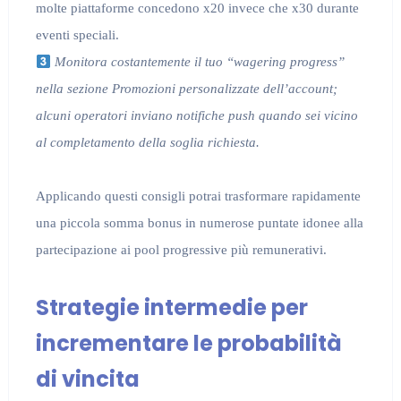
molte piattaforme concedono x20 invece che x30 durante
eventi speciali.
Monitora costantemente il tuo “wagering progress”
nella sezione Promozioni personalizzate dell’account;
alcuni operatori inviano notifiche push quando sei vicino
al completamento della soglia richiesta.
Applicando questi consigli potrai trasformare rapidamente
una piccola somma bonus in numerose puntate idonee alla
partecipazione ai pool progressive più remunerativi.
Strategie intermedie per
incrementare le probabilità
di vincita