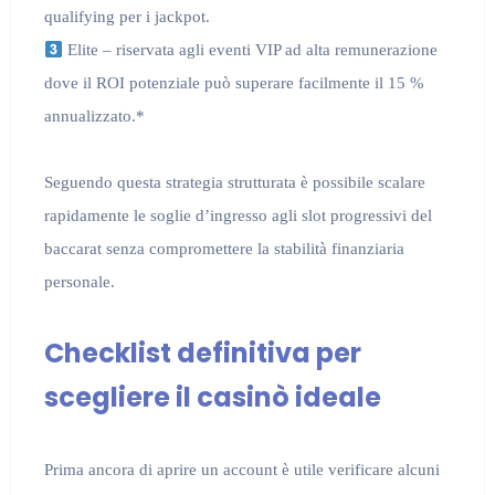
qualifying per i jackpot.
Elite – riservata agli eventi VIP ad alta remunerazione
dove il ROI potenziale può superare facilmente il 15 %
annualizzato.*
Seguendo questa strategia strutturata è possibile scalare
rapidamente le soglie d’ingresso agli slot progressivi del
baccarat senza compromettere la stabilità finanziaria
personale.
Checklist definitiva per
scegliere il casinò ideale
Prima ancora di aprire un account è utile verificare alcuni