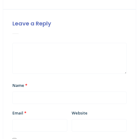
Leave a Reply
Name
*
Email
*
Website