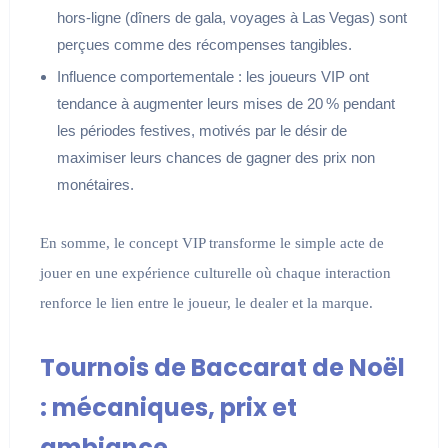
hors‑ligne (dîners de gala, voyages à Las Vegas) sont
perçues comme des récompenses tangibles.
Influence comportementale : les joueurs VIP ont
tendance à augmenter leurs mises de 20 % pendant
les périodes festives, motivés par le désir de
maximiser leurs chances de gagner des prix non
monétaires.
En somme, le concept VIP transforme le simple acte de
jouer en une expérience culturelle où chaque interaction
renforce le lien entre le joueur, le dealer et la marque.
Tournois de Baccarat de Noël
: mécaniques, prix et
ambiance