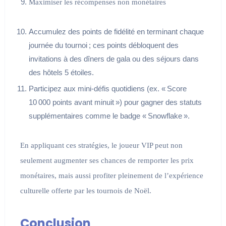
Maximiser les récompenses non monétaires
Accumulez des points de fidélité en terminant chaque
journée du tournoi ; ces points débloquent des
invitations à des dîners de gala ou des séjours dans
des hôtels 5 étoiles.
Participez aux mini‑défis quotidiens (ex. « Score
10 000 points avant minuit ») pour gagner des statuts
supplémentaires comme le badge « Snowflake ».
En appliquant ces stratégies, le joueur VIP peut non
seulement augmenter ses chances de remporter les prix
monétaires, mais aussi profiter pleinement de l’expérience
culturelle offerte par les tournois de Noël.
Conclusion