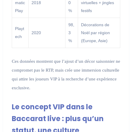
matic
2018
0
virtuelles + jingles
Play
%
festifs
98,
Décorations de
Playt
2020
3
Noël par région
ech
%
(Europe, Asie)
Ces données montrent que l’ajout d’un décor saisonnier ne
compromet pas le RTP, mais crée une immersion culturelle
qui attire les joueurs VIP à la recherche d’une expérience
exclusive.
Le concept VIP dans le
Baccarat live : plus qu’un
statut, une culture