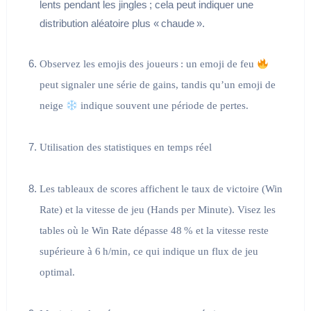
lents pendant les jingles ; cela peut indiquer une
distribution aléatoire plus « chaude ».
Observez les emojis des joueurs : un emoji de feu
peut signaler une série de gains, tandis qu’un emoji de
neige
indique souvent une période de pertes.
Utilisation des statistiques en temps réel
Les tableaux de scores affichent le taux de victoire (Win
Rate) et la vitesse de jeu (Hands per Minute). Visez les
tables où le Win Rate dépasse 48 % et la vitesse reste
supérieure à 6 h/min, ce qui indique un flux de jeu
optimal.