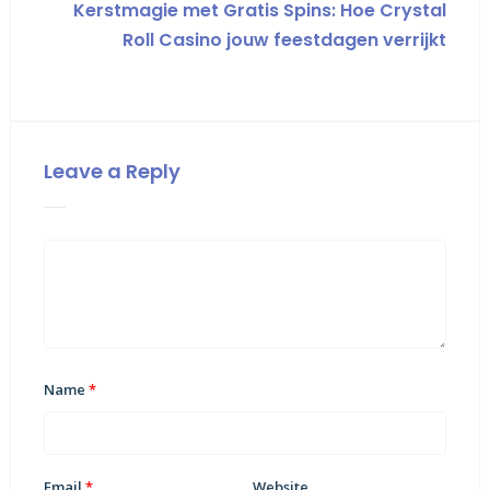
Kerstmagie met Gratis Spins: Hoe Crystal
Roll Casino jouw feestdagen verrijkt
Leave a Reply
Name
*
Email
*
Website