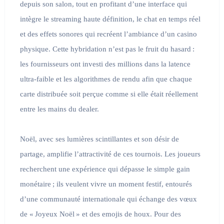
depuis son salon, tout en profitant d’une interface qui
intègre le streaming haute définition, le chat en temps réel
et des effets sonores qui recréent l’ambiance d’un casino
physique. Cette hybridation n’est pas le fruit du hasard :
les fournisseurs ont investi des millions dans la latence
ultra‑faible et les algorithmes de rendu afin que chaque
carte distribuée soit perçue comme si elle était réellement
entre les mains du dealer.
Noël, avec ses lumières scintillantes et son désir de
partage, amplifie l’attractivité de ces tournois. Les joueurs
recherchent une expérience qui dépasse le simple gain
monétaire ; ils veulent vivre un moment festif, entourés
d’une communauté internationale qui échange des vœux
de « Joyeux Noël » et des emojis de houx. Pour des