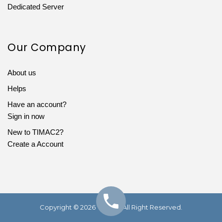
Dedicated Server
Our Company
About us
Helps
Have an account?
Sign in now
New to TIMAC2?
Create a Account
Copyright © 2026 TIMAC2 All Right Reserved.