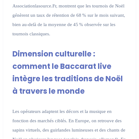
Associationlasource.Fr, montrent que les tournois de Noël
génèrent un taux de rétention de 68 % sur le mois suivant,
bien au‑delà de la moyenne de 45 % observée sur les
tournois classiques.
Dimension culturelle :
comment le Baccarat live
intègre les traditions de Noël
à travers le monde
Les opérateurs adaptent les décors et la musique en
fonction des marchés ciblés. En Europe, on retrouve des
sapins virtuels, des guirlandes lumineuses et des chants de