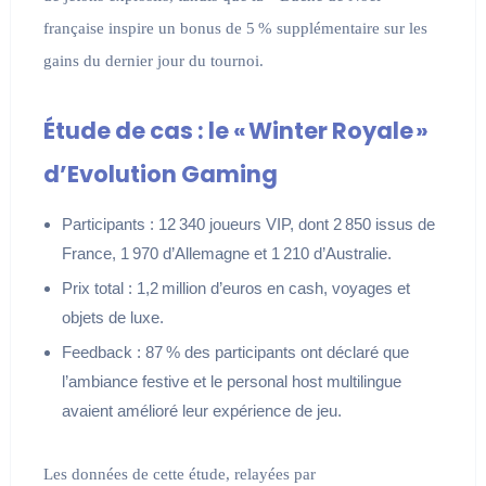
française inspire un bonus de 5 % supplémentaire sur les
gains du dernier jour du tournoi.
Étude de cas : le « Winter Royale »
d’Evolution Gaming
Participants : 12 340 joueurs VIP, dont 2 850 issus de
France, 1 970 d’Allemagne et 1 210 d’Australie.
Prix total : 1,2 million d’euros en cash, voyages et
objets de luxe.
Feedback : 87 % des participants ont déclaré que
l’ambiance festive et le personal host multilingue
avaient amélioré leur expérience de jeu.
Les données de cette étude, relayées par