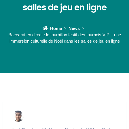
salles de jeu en ligne
Home
News
Baccarat en direct : le tourbillon festif des tournois VIP – une
immersion culturelle de Noël dans les salles de jeu en ligne