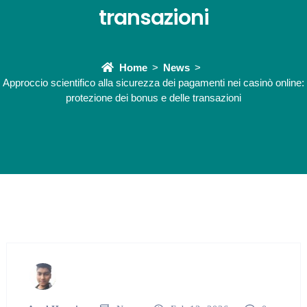
transazioni
Home
News
Approccio scientifico alla sicurezza dei pagamenti nei casinò online:
protezione dei bonus e delle transazioni