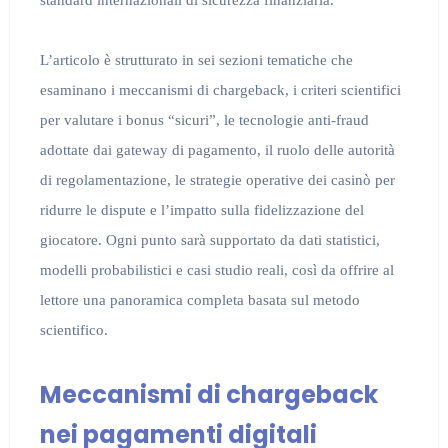
standard internazionali di sicurezza finanziaria.
L’articolo è strutturato in sei sezioni tematiche che
esaminano i meccanismi di chargeback, i criteri scientifici
per valutare i bonus “sicuri”, le tecnologie anti‑fraud
adottate dai gateway di pagamento, il ruolo delle autorità
di regolamentazione, le strategie operative dei casinò per
ridurre le dispute e l’impatto sulla fidelizzazione del
giocatore. Ogni punto sarà supportato da dati statistici,
modelli probabilistici e casi studio reali, così da offrire al
lettore una panoramica completa basata sul metodo
scientifico.
Meccanismi di chargeback
nei pagamenti digitali