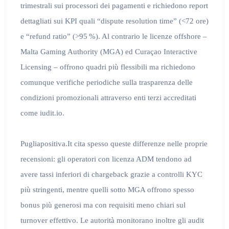
trimestrali sui processori dei pagamenti e richiedono report
dettagliati sui KPI quali “dispute resolution time” (<72 ore)
e “refund ratio” (>95 %). Al contrario le licenze offshore –
Malta Gaming Authority (MGA) ed Curaçao Interactive
Licensing – offrono quadri più flessibili ma richiedono
comunque verifiche periodiche sulla trasparenza delle
condizioni promozionali attraverso enti terzi accreditati
come iudit.io.
Pugliapositiva.It cita spesso queste differenze nelle proprie
recensioni: gli operatori con licenza ADM tendono ad
avere tassi inferiori di chargeback grazie a controlli KYC
più stringenti, mentre quelli sotto MGA offrono spesso
bonus più generosi ma con requisiti meno chiari sul
turnover effettivo. Le autorità monitorano inoltre gli audit