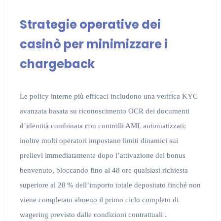
Strategie operative dei
casinò per minimizzare i
chargeback
Le policy interne più efficaci includono una verifica KYC
avanzata basata su riconoscimento OCR dei documenti
d’identità combinata con controlli AML automatizzati;
inoltre molti operatori impostano limiti dinamici sui
prelievi immediatamente dopo l’attivazione del bonus
benvenuto, bloccando fino al 48 ore qualsiasi richiesta
superiore al 20 % dell’importo totale depositato finché non
viene completato almeno il primo ciclo completo di
wagering previsto dalle condizioni contrattuali .