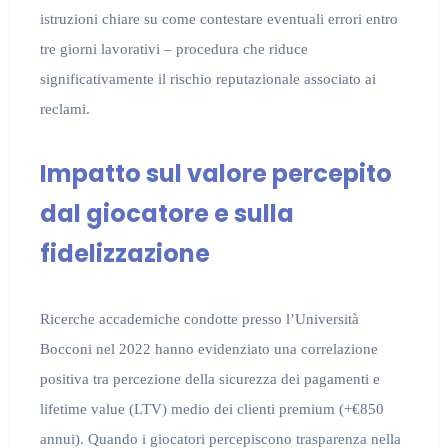
istruzioni chiare su come contestare eventuali errori entro
tre giorni lavorativi – procedura che riduce
significativamente il rischio reputazionale associato ai
reclami.
Impatto sul valore percepito
dal giocatore e sulla
fidelizzazione
Ricerche accademiche condotte presso l’Università
Bocconi nel 2022 hanno evidenziato una correlazione
positiva tra percezione della sicurezza dei pagamenti e
lifetime value (LTV) medio dei clienti premium (+€850
annui). Quando i giocatori percepiscono trasparenza nella