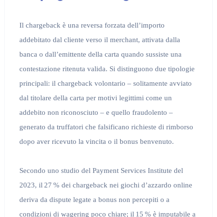
Il chargeback è una reversa forzata dell’importo
addebitato dal cliente verso il merchant, attivata dalla
banca o dall’emittente della carta quando sussiste una
contestazione ritenuta valida. Si distinguono due tipologie
principali: il chargeback volontario – solitamente avviato
dal titolare della carta per motivi legittimi come un
addebito non riconosciuto – e quello fraudolento –
generato da truffatori che falsificano richieste di rimborso
dopo aver ricevuto la vincita o il bonus benvenuto.
Secondo uno studio del Payment Services Institute del
2023, il 27 % dei chargeback nei giochi d’azzardo online
deriva da dispute legate a bonus non percepiti o a
condizioni di wagering poco chiare; il 15 % è imputabile a