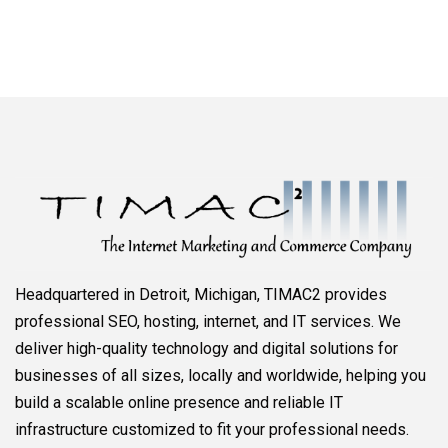
Headquartered in Detroit, Michigan, TIMAC2 provides
professional SEO, hosting, internet, and IT services. We
deliver high-quality technology and digital solutions for
businesses of all sizes, locally and worldwide, helping you
build a scalable online presence and reliable IT
infrastructure customized to fit your professional needs.