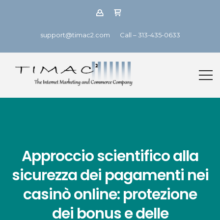
support@timac2.com
Call – 313-435-0633
Approccio scientifico alla
sicurezza dei pagamenti nei
casinò online: protezione
dei bonus e delle