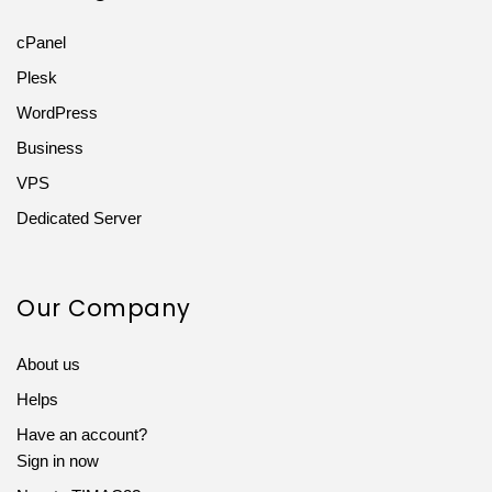
cPanel
Plesk
WordPress
Business
VPS
Dedicated Server
Our Company
About us
Helps
Have an account?
Sign in now