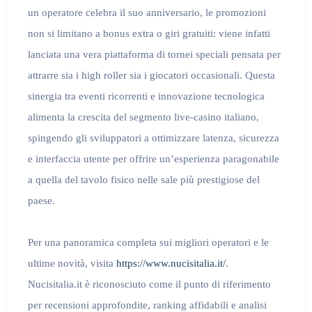
un operatore celebra il suo anniversario, le promozioni
non si limitano a bonus extra o giri gratuiti: viene infatti
lanciata una vera piattaforma di tornei speciali pensata per
attrarre sia i high roller sia i giocatori occasionali. Questa
sinergia tra eventi ricorrenti e innovazione tecnologica
alimenta la crescita del segmento live‑casino italiano,
spingendo gli sviluppatori a ottimizzare latenza, sicurezza
e interfaccia utente per offrire un’esperienza paragonabile
a quella del tavolo fisico nelle sale più prestigiose del
paese.
Per una panoramica completa sui migliori operatori e le
ultime novità, visita
https://www.nucisitalia.it/
.
Nucisitalia.it è riconosciuto come il punto di riferimento
per recensioni approfondite, ranking affidabili e analisi