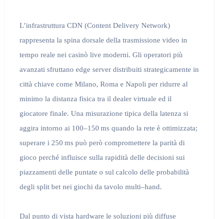
L’infrastruttura CDN (Content Delivery Network)
rappresenta la spina dorsale della trasmissione video in
tempo reale nei casinò live moderni. Gli operatori più
avanzati sfruttano edge server distribuiti strategicamente in
città chiave come Milano, Roma e Napoli per ridurre al
minimo la distanza fisica tra il dealer virtuale ed il
giocatore finale. Una misurazione tipica della latenza si
aggira intorno ai 100–150 ms quando la rete è ottimizzata;
superare i 250 ms può però compromettere la parità di
gioco perché influisce sulla rapidità delle decisioni sui
piazzamenti delle puntate o sul calcolo delle probabilità
degli split bet nei giochi da tavolo multi–hand.
Dal punto di vista hardware le soluzioni più diffuse