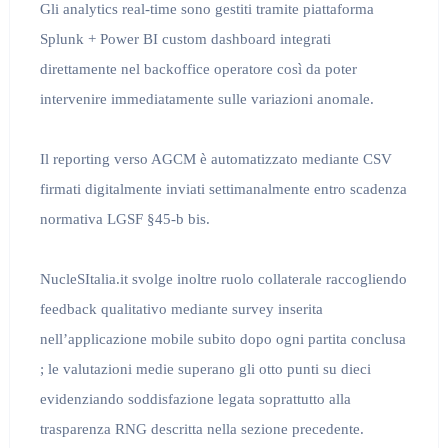
Gli analytics real-time sono gestiti tramite piattaforma
Splunk + Power BI custom dashboard integrati
direttamente nel backoffice operatore così da poter
intervenire immediatamente sulle variazioni anomale.
Il reporting verso AGCM è automatizzato mediante CSV
firmati digitalmente inviati settimanalmente entro scadenza
normativa LGSF §45-b bis.
NucleSItalia.it svolge inoltre ruolo collaterale raccogliendo
feedback qualitativo mediante survey inserita
nell’applicazione mobile subito dopo ogni partita conclusa
; le valutazioni medie superano gli otto punti su dieci
evidenziando soddisfazione legata soprattutto alla
trasparenza RNG descritta nella sezione precedente.