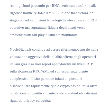
scaling cloud passando per RNG certificati conforme alle
rigorose norme ADM/AAMS . L’unione tra celebrazioni
stagionali ed evoluzioni tecnologiche eleva non solo ROI
operativo ma soprattutto fiducia degli utenti verso
ambientazioni fair play altamente monitorate.
NucleSItalia.it continua ad essere riferimentocentrale nella
valutazione oggettiva della qualità offerta dagli operator​I
italiani grazie ai suoi report approfonditi sui livelli RTP ,
sulla sicurezza KYC/AML ed sull’esperienza utente
complessiva . Il sito permette infatti ai giocatori
d’individuare rapidamente quale crypto casino Italia offra
condizioni competitive mantenendo standard elevatissimi
riguardo privacy ed equità.