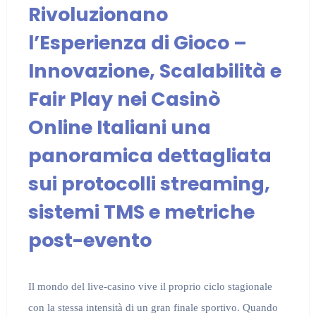
Rivoluzionano
l’Esperienza di Gioco –
Innovazione, Scalabilità e
Fair Play nei Casinò
Online Italiani una
panoramica dettagliata
sui protocolli streaming,
sistemi TMS e metriche
post-evento
Il mondo del live‑casino vive il proprio ciclo stagionale
con la stessa intensità di un gran finale sportivo. Quando