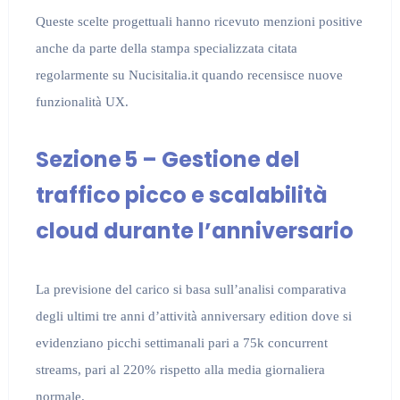
Queste scelte progettuali hanno ricevuto menzioni positive
anche da parte della stampa specializzata citata
regolarmente su Nucisitalia.it quando recensisce nuove
funzionalità UX.
Sezione 5 – Gestione del
traffico picco e scalabilità
cloud durante l’anniversario
La previsione del carico si basa sull’analisi comparativa
degli ultimi tre anni d’attività anniversary edition dove si
evidenziano picchi settimanali pari a 75k concurrent
streams, pari al 220% rispetto alla media giornaliera
normale.