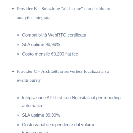
Provider B – Soluzione “all‑in-one” con dashboard
analytics integrata
Compatibilità WebRTC certificata
SLA uptime 99,99%
Costo mensile €3.200 flat fee
Provider C – Architettura serverless focalizzata su
eventi bursty
Integrazione API‐first con Nucisitalia.it per reporting
automatico
SLA uptime 99,90%
Costo variabile dipendente dal volume
transazionale