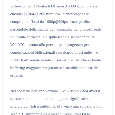
includono GPU Nvidia RTX serie A6000 accoppiate a
encoder H.264/H.265 ultra‑low latency capace di
comprimere flussi da 1080p@60fps senza perdita
percepibile della qualità dell’immagine del croupier reale.
Sul fronte software la disputa tecnica si concentra tra
WebRTC – protocollo peer‑to‑peer progettato per
comunicazioni bidirezionali con ritardo quasi nullo – e
RTMP tradizionale basato su server mediato che richiede
buffering maggiore ma garantisce stabilità sotto carichi
estremi.
Nel contesto dell’anniversario Live‑Casino 2024 diversi
operatori hanno annunciato upgrade significativi: uno ha
migrato dall’infrastruttura RTMP verso una soluzione full
WebRTC supportata da Amazon CloudFront Edge