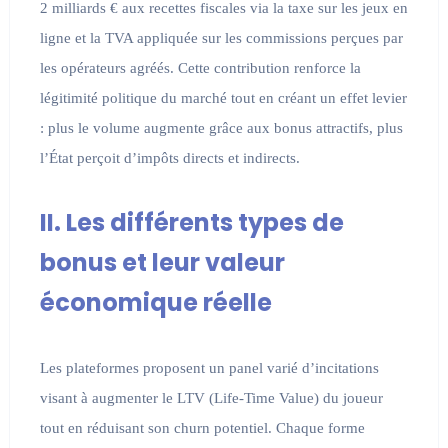
2 milliards € aux recettes fiscales via la taxe sur les jeux en
ligne et la TVA appliquée sur les commissions perçues par
les opérateurs agréés. Cette contribution renforce la
légitimité politique du marché tout en créant un effet levier
: plus le volume augmente grâce aux bonus attractifs, plus
l’État perçoit d’impôts directs et indirects.
II. Les différents types de
bonus et leur valeur
économique réelle
Les plateformes proposent un panel varié d’incitations
visant à augmenter le LTV (Life‑Time Value) du joueur
tout en réduisant son churn potentiel. Chaque forme