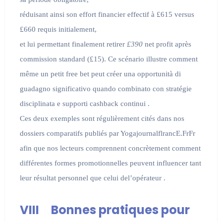
réduisant ainsi son effort financier effectif à £615 versus
£660 requis initialement,
et lui permettant finalement retirer
£390
net profit après
commission standard (£15). Ce scénario illustre comment
même un petit free bet peut créer una opportunità di
guadagno significativo quando combinato con stratégie
disciplinata e supporti cashback continui .
Ces deux exemples sont régulièrement cités dans nos
dossiers comparatifs publiés par YogajournalflrancE.FrFr
afin que nos lecteurs comprennent concrètement comment
différentes formes promotionnelles peuvent influencer tant
leur résultat personnel que celui del’opérateur .
VIII Bonnes pratiques pour