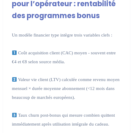
pour l’opérateur : rentabilité
des programmes bonus
Un modèle financier type intègre trois variables clefs :
Coût acquisition client (CAC) moyen ‑ souvent entre
€4 et €8 selon source média.
Valeur vie client (LTV) calculée comme revenu moyen
mensuel × durée moyenne abonnement (<12 mois dans
beaucoup de marchés européens).
Taux churn post‑bonus qui mesure combien quittent
immédiatement après utilisation intégrale du cadeau.