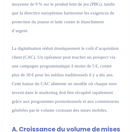
moyenne de 9 % sur le produit brut de jeu (PBG), tandis
que la directive européenne harmonise les exigences de
protection du joueur et lutte contre le blanchiment
d’argent.
La digitalisation réduit drastiquement le coût d’acquisition
client (CAC). Un opérateur peut toucher un prospect via
une campagne programmatique à moins de 5 €, contre
plus de 30 € pour les médias traditionnels il y a dix ans.
Cette baisse du CAC alimente un modèle où chaque euro
investi dans le marketing doit être récupéré rapidement
grâce aux programmes promotionnels et aux commissions
générées par le volume croissant des mises mobiles.
A. Croissance du volume de mises