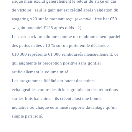
risque mais exclut généralement le retour du stake en cas
de victoire ; seul le gain net est crédité après validation du
wagering x20 sur le montant reçu (
exemple
: free bet €50
→ gain potentiel €125 après odds =2).
Le cash‑back fonctionne comme un remboursement partiel
des pertes nettes : 10 % sur un portefeuille déclaréde
€10 000 représente €1 000 remboursés mensuellement, ce
qui augmente la perception positive sans gonfler
artificiellement le volume misé.
Les programmes fidélité attribuent des points
échangeables contre des tickets gratuits ou des réductions
sur les frais bancaires ; ils créent ainsi une boucle
incitative où chaque euro misé rapporte davantage qu’un
simple pari isolé.