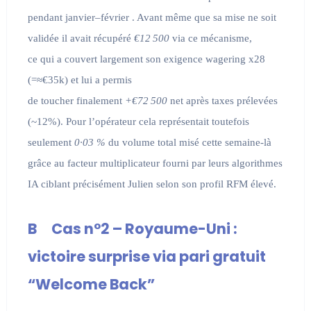
pendant janvier–février . Avant même que sa mise ne soit
validée il avait récupéré
€12 500
via ce mécanisme,
ce qui a couvert largement son exigence wagering x28
(=≈€35k) et lui a permis
de toucher finalement
+€72 500
net après taxes prélevées
(~12%). Pour l’opérateur cela représentait toutefois
seulement
0·03 %
du volume total misé cette semaine-là
grâce au facteur multiplicateur fourni par leurs algorithmes
IA ciblant précisément Julien selon son profil RFM élevé.
B Cas n°2 – Royaume-Uni :
victoire surprise via pari gratuit
“Welcome Back”