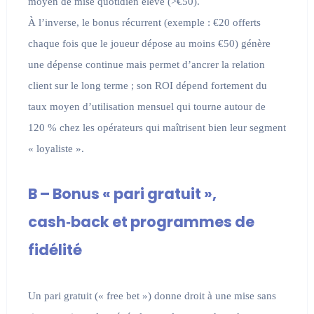
moyen de mise quotidien élevé (>€50).
À l’inverse, le bonus récurrent (exemple : €20 offerts
chaque fois que le joueur dépose au moins €50) génère
une dépense continue mais permet d’ancrer la relation
client sur le long terme ; son ROI dépend fortement du
taux moyen d’utilisation mensuel qui tourne autour de
120 % chez les opérateurs qui maîtrisent bien leur segment
« loyaliste ».
B – Bonus « pari gratuit »,
cash‑back et programmes de
fidélité
Un pari gratuit (« free bet ») donne droit à une mise sans