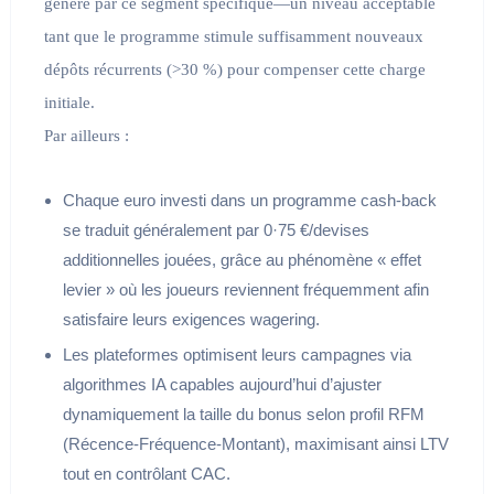
généré par ce segment spécifique—un niveau acceptable
tant que le programme stimule suffisamment nouveaux
dépôts récurrents (>30 %) pour compenser cette charge
initiale.
Par ailleurs :
Chaque euro investi dans un programme cash‑back
se traduit généralement par 0·75 €/devises
additionnelles jouées, grâce au phénomène « effet
levier » où les joueurs reviennent fréquemment afin
satisfaire leurs exigences wagering.
Les plateformes optimisent leurs campagnes via
algorithmes IA capables aujourd’hui d’ajuster
dynamiquement la taille du bonus selon profil RFM
(Récence-Fréquence-Montant), maximisant ainsi LTV
tout en contrôlant CAC.