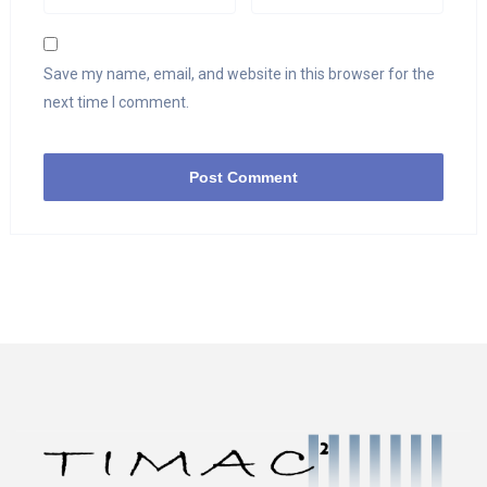
Save my name, email, and website in this browser for the
next time I comment.