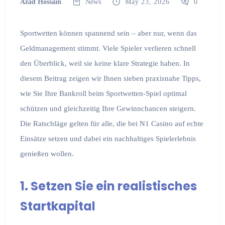
Azad Hossain
News
May 23, 2026
0
Sportwetten können spannend sein – aber nur, wenn das
Geldmanagement stimmt. Viele Spieler verlieren schnell
den Überblick, weil sie keine klare Strategie haben. In
diesem Beitrag zeigen wir Ihnen sieben praxisnahe Tipps,
wie Sie Ihre Bankroll beim Sportwetten‑Spiel optimal
schützen und gleichzeitig Ihre Gewinnchancen steigern.
Die Ratschläge gelten für alle, die bei N1 Casino auf echte
Einsätze setzen und dabei ein nachhaltiges Spielerlebnis
genießen wollen.
1. Setzen Sie ein realistisches
Startkapital