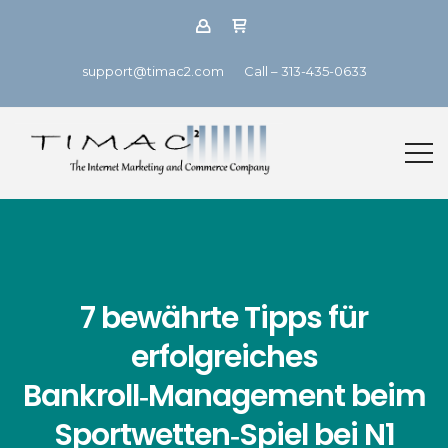
support@timac2.com
Call – 313-435-0633
7 bewährte Tipps für
erfolgreiches
Bankroll‑Management beim
Sportwetten‑Spiel bei N1