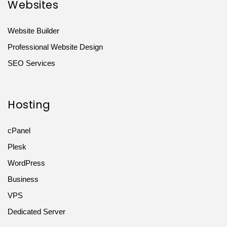
Websites
Website Builder
Professional Website Design
SEO Services
Hosting
cPanel
Plesk
WordPress
Business
VPS
Dedicated Server