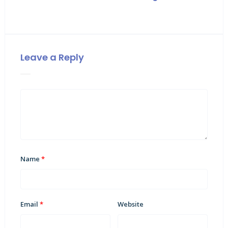
Leave a Reply
Name
*
Email
*
Website