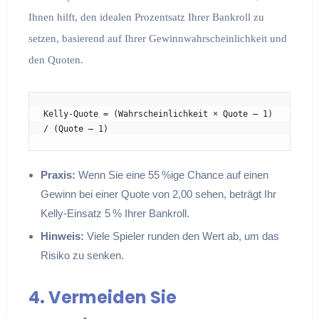
Ihnen hilft, den idealen Prozentsatz Ihrer Bankroll zu
setzen, basierend auf Ihrer Gewinnwahrscheinlichkeit und
den Quoten.
Kelly‑Quote = (Wahrscheinlichkeit × Quote – 1) 
Praxis:
Wenn Sie eine 55 %ige Chance auf einen
Gewinn bei einer Quote von 2,00 sehen, beträgt Ihr
Kelly‑Einsatz 5 % Ihrer Bankroll.
Hinweis:
Viele Spieler runden den Wert ab, um das
Risiko zu senken.
4. Vermeiden Sie