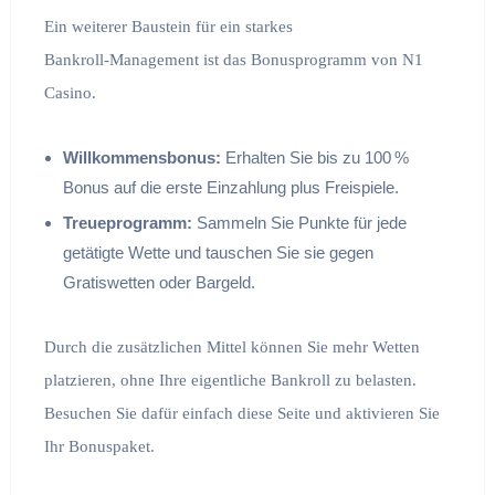
Ein weiterer Baustein für ein starkes
Bankroll‑Management ist das Bonusprogramm von N1
Casino.
Willkommensbonus:
Erhalten Sie bis zu 100 %
Bonus auf die erste Einzahlung plus Freispiele.
Treueprogramm:
Sammeln Sie Punkte für jede
getätigte Wette und tauschen Sie sie gegen
Gratiswetten oder Bargeld.
Durch die zusätzlichen Mittel können Sie mehr Wetten
platzieren, ohne Ihre eigentliche Bankroll zu belasten.
Besuchen Sie dafür einfach diese Seite und aktivieren Sie
Ihr Bonuspaket.