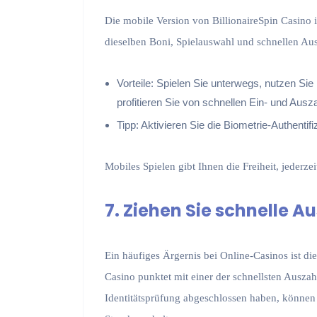
Die mobile Version von BillionaireSpin Casino is
dieselben Boni, Spielauswahl und schnellen Aus
Vorteile: Spielen Sie unterwegs, nutzen Si
profitieren Sie von schnellen Ein- und Ausz
Tipp: Aktivieren Sie die Biometrie‑Authenti
Mobiles Spielen gibt Ihnen die Freiheit, jederze
7. Ziehen Sie schnelle A
Ein häufiges Ärgernis bei Online‑Casinos ist di
Casino punktet mit einer der schnellsten Ausza
Identitätsprüfung abgeschlossen haben, können