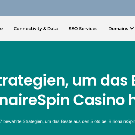
e
Connectivity & Data
SEO Services
Domains
trategien, um das 
lionaireSpin Casino
7 bewährte Strategien, um das Beste aus den Slots bei BillionaireSp