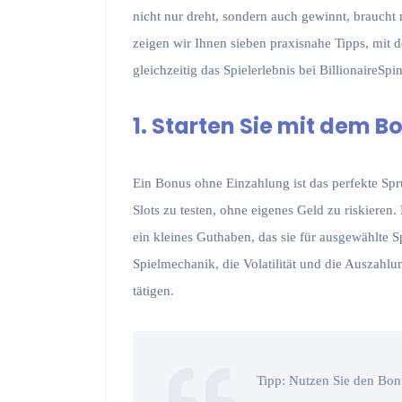
nicht nur dreht, sondern auch gewinnt, braucht 
zeigen wir Ihnen sieben praxisnahe Tipps, mit
gleichzeitig das Spielerlebnis bei BillionaireS
1. Starten Sie mit dem 
Ein Bonus ohne Einzahlung ist das perfekte Spru
Slots zu testen, ohne eigenes Geld zu riskieren.
ein kleines Guthaben, das sie für ausgewählte S
Spielmechanik, die Volatilität und die Auszahlu
tätigen.
Tipp: Nutzen Sie den Bonu