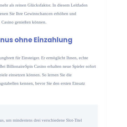
mehr als reinen Glücksfaktor. In diesem Leitfaden
 denen Sie Ihre Gewinnchancen erhöhen und
pin Casino genießen können.
Bonus ohne Einzahlung
ngbrett für Einsteiger. Er ermöglicht Ihnen, echte
 Bei BillionaireSpin Casino erhalten neue Spieler sofort
piele einsetzen können. So lernen Sie die
ngstabellen kennen, bevor Sie den ersten Einsatz
s, um mindestens drei verschiedene Slot‑Titel