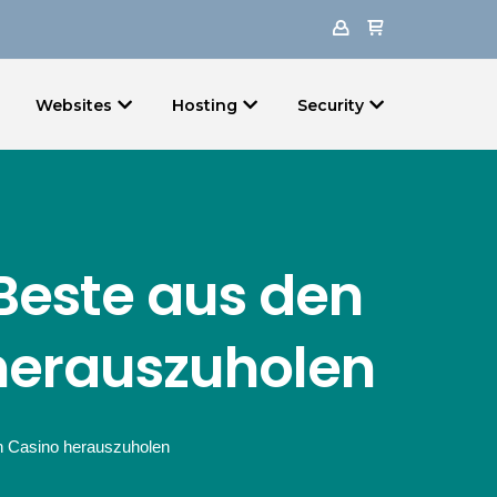
Websites
Hosting
Security
Beste aus den
 herauszuholen
in Casino herauszuholen